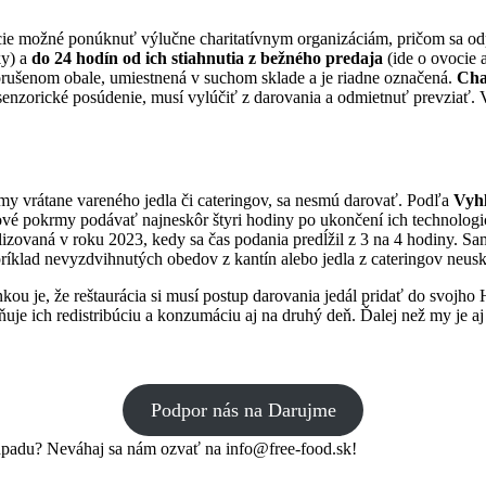
cie možné ponúknuť výlučne charitatívnym organizáciám, pričom sa o
ky) a
do 24 hodín od ich stiahnutia z bežného predaja
(ide o ovocie 
eporušenom obale, umiestnená v suchom sklade a je riadne označená.
Char
é senzorické posúdenie, musí vylúčiť z darovania a odmietnuť prevzia
my vrátane vareného jedla či cateringov, sa nesmú darovať. Podľa
Vyhl
vé pokrmy podávať najneskôr štyri hodiny po ukončení ich technologi
zovaná v roku 2023, kedy sa čas podania predĺžil z 3 na 4 hodiny. Sam
napríklad nevyzdvihnutých obedov z kantín alebo jedla z cateringov neus
ou je, že reštaurácia si musí postup darovania jedál pridať do svojho
uje ich redistribúciu a konzumáciu aj na druhý deň. Ďalej než my je a
Podpor nás na Darujme
 odpadu? Neváhaj sa nám ozvať na info@free-food.sk!