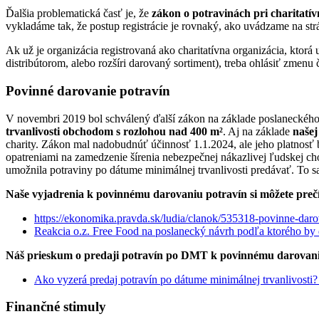
Ďalšia problematická časť je, že
zákon o potravinách pri charitatív
vykladáme tak, že postup registrácie je rovnaký, ako uvádzame na strá
Ak už je organizácia registrovaná ako charitatívna organizácia, ktorá
distribútorom, alebo rozšíri darovaný sortiment), treba ohlásiť zmenu 
Povinné darovanie potravín
V novembri 2019 bol schválený ďalší zákon na základe poslanecké
trvanlivosti obchodom s rozlohou nad 400 m²
. Aj na základe
našej
charity. Zákon mal nadobudnúť účinnosť 1.1.2024, ale jeho platnosť 
opatreniami na zamedzenie šírenia nebezpečnej nákazlivej ľudskej ch
umožnila potraviny po dátume minimálnej trvanlivosti predávať. To sa
Naše vyjadrenia k povinnému darovaniu potravín si môžete prečí
https://ekonomika.pravda.sk/ludia/clanok/535318-povinne-daro
Reakcia o.z. Free Food na poslanecký návrh podľa ktorého by
Náš prieskum o predaji potravín po DMT k povinnému darovaniu 
Ako vyzerá predaj potravín po dátume minimálnej trvanlivosti? 
Finančné stimuly