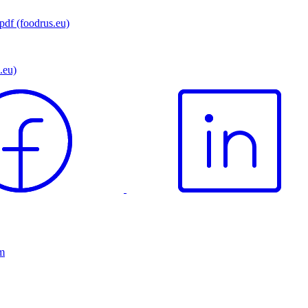
pdf (foodrus.eu)
.eu)
ám