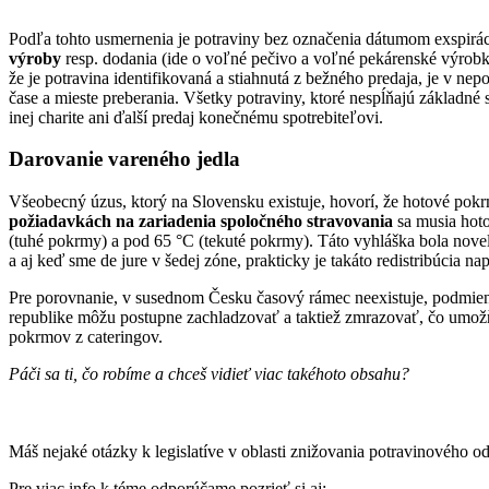
Podľa tohto usmernenia je potraviny bez označenia dátumom exspirá
výroby
resp. dodania (ide o voľné pečivo a voľné pekárenské výrob
že je potravina identifikovaná a stiahnutá z bežného predaja, je v n
čase a mieste preberania. Všetky potraviny, ktoré nespĺňajú základn
inej charite ani ďalší predaj konečnému spotrebiteľovi.
Darovanie vareného jedla
Všeobecný úzus, ktorý na Slovensku existuje, hovorí, že hotové pokr
požiadavkách na zariadenia spoločného stravovania
sa musia hoto
(tuhé pokrmy) a pod 65 °C (tekuté pokrmy). Táto vyhláška bola noveli
a aj keď sme de jure v šedej zóne, prakticky je takáto redistribúcia 
Pre porovnanie, v susednom Česku časový rámec neexistuje, podmienk
republike môžu postupne zachladzovať a taktiež zmrazovať, čo umožň
pokrmov z cateringov.
Páči sa ti, čo robíme a chceš vidieť viac takéhoto obsahu?
Máš nejaké otázky k legislatíve v oblasti znižovania potravinového
Pre viac info k téme odporúčame pozrieť si aj: