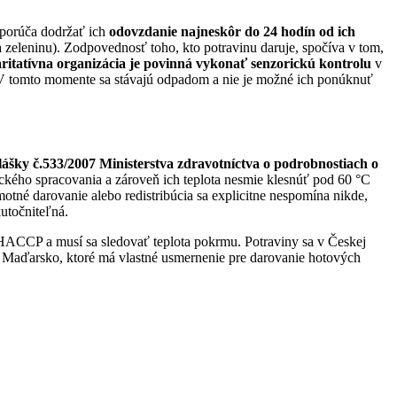
dporúča dodržať ich
odovzdanie najneskôr do 24 hodín od ich
a zeleninu). Zodpovednosť toho, kto potravinu daruje, spočíva v tom,
itatívna organizácia je povinná vykonať senzorickú kontrolu
v
ť. V tomto momente sa stávajú odpadom a nie je možné ich ponúknuť
ášky č.533/2007 Ministerstva zdravotníctva o podrobnostiach o
ckého spracovania a zároveň ich teplota nesmie klesnúť pod 60 °C
otné darovanie alebo redistribúcia sa explicitne nespomína nikde,
kutočniteľná.
 HACCP a musí sa sledovať teplota pokrmu. Potraviny sa v Českej
j Maďarsko, ktoré má vlastné usmernenie pre darovanie hotových