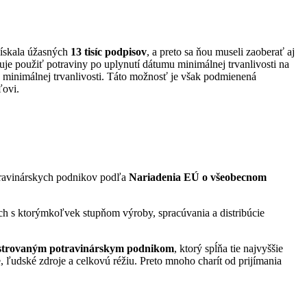
 získala úžasných
13 tisíc podpisov
, a preto sa ňou museli zaoberať aj
je použiť potraviny po uplynutí dátumu minimálnej trvanlivosti na
e minimálnej trvanlivosti. Táto možnosť je však podmienená
ľovi.
potravinárskych podnikov podľa
Nariadenia EÚ o všeobecnom
ich s ktorýmkoľvek stupňom výroby, spracúvania a distribúcie
egistrovaným potravinárskym podnikom
, ktorý spĺňa tie najvyššie
, ľudské zdroje a celkovú réžiu. Preto mnoho charít od prijímania