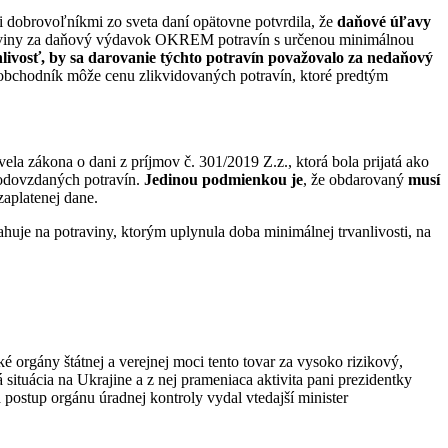
i dobrovoľníkmi zo sveta daní opätovne potvrdila, že
daňové úľavy
traviny za daňový výdavok OKREM potravín s určenou minimálnou
livosť, by sa darovanie týchto potravín považovalo za nedaňový
si obchodník môže cenu zlikvidovaných potravín, ktoré predtým
vela zákona o dani z príjmov č. 301/2019 Z.z., ktorá bola prijatá ako
 odovzdaných potravín.
Jedinou podmienkou je
, že obdarovaný
musí
zaplatenej dane.
uje na potraviny, ktorým uplynula doba minimálnej trvanlivosti, na
 orgány štátnej a verejnej moci tento tovar za vysoko rizikový,
ituácia na Ukrajine a z nej prameniaca aktivita pani prezidentky
postup orgánu úradnej kontroly vydal vtedajší minister