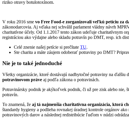
riziko otravy botulotoxínom.
V roku 2016 sme
vo Free Food-e zorganizovali veľkú petíciu za
zákonodarcovia. Aj vďaka nej schválil parlament vládny návrh MP
charitatívne účely. Od 1.1.2017 tento zákon udeľuje charitatívnym o
registráciou ako výdajne alebo skladu potravín po DMT, resp. ich di
Celé znenie našej petície si prečítate
TU
.
Ste charita a máte záujem odoberať potraviny po DMT? Priprav
Nie je to také jednoduché
Všetky organizácie, ktoré dostávajú nadbytočné potraviny na ďalšiu 
potravinovom práve
aj podľa zákona o potravinách.
Potravinársky podnik je akýkoľvek podnik, či už pre zisk alebo nie, 
potravín.
To znamená, že
aj tá najmenšia charitatívna organizácia, ktorá
štandardy hygieny a podlieha rovnakej úradnej kontrole orgánov ako m
potravinových darov a následnej redistribúcie ľuďom v núdzi odrádza