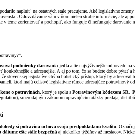
podarilo naplniť, na ostatných stále pracujeme. Aké legislatívne zmeny 
Slovensku. Odovzdávame vám v ňom nielen strohé informácie, ale aj poz
e v téme zorientovať a pochopiť, ako funguje či nefunguje darovanie 
potraviny?“.
avoval podmienky darovania jedla
a tie najvýživnejšie odpovede na 
byť konkrétnejšie a adresnejšie. A aj po tom, čo sa budete dobre pýta
 že slovenskej legislatíve chýba holistický prístup, ktorý by adresova
nieli, ktorí majú celistvé legislatívne rámce adresujúce potravinový o
kone o potravinách
, ktorý je spolu s
Potravinovým kódexom SR
,
P
gulation),
smerodajným zákonom upravujúcim otázky predaja, distribúci
ti
 dokedy si potravina uchová svoju predpokladanú kvalitu
. Označuj
 dátume ešte stále bezpečná
aj niekoľko týždňov až mesiacov. Nieke