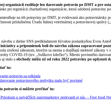
nej organizácii rozlišuje len darovanie potravín po DMT a pre osta
nke pri registrácii charitatívnej organizácie, ktorá odoberá potraviny 
 umiestňuje na trh potraviny po DMT, je evidovaná ako potravinársky po
činnosti príslušnému Úradu štátnej veterinárnej a potravinovej správy („
ho návrhu z dielne SNS predkladanom bývalou poslankyňou Evou Anto
 iniciatívy a pripomienok boli do návrhu zákona zapracované po
bola zrušená zákonom, ktorým sa menia a dopĺňajú niektoré zákony v s
oroby COVID-19 (tzv. „Sulíkovo kilečko“). Miesto povinného darovania v
 aj stalo a
obchody môžu už od roku 2022 potraviny po uplynutí dá
tať tu:
vanie-potravin-sa-odklada
 darovanie potravinového prebytku malo byť povinné
potravín si môžete prečítať tu:
Prieskum u najväčších supermarketov prekvapil aj nás. – Free food (fr