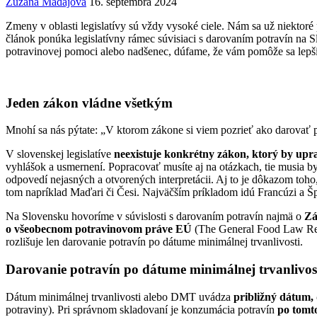
Zuzana Madajová
16. septembra 2024
Zmeny v oblasti legislatívy sú vždy vysoké ciele. Nám sa už niektoré 
článok ponúka legislatívny rámec súvisiaci s darovaním potravín na 
potravinovej pomoci alebo nadšenec, dúfame, že vám pomôže sa lepši
Jeden zákon vládne všetkým
Mnohí sa nás pýtate: „V ktorom zákone si viem pozrieť ako darovať 
V slovenskej legislatíve
neexistuje konkrétny zákon, ktorý by upr
vyhlášok a usmernení. Popracovať musíte aj na otázkach, tie musia 
odpovedí nejasných a otvorených interpretácii. Aj to je dôkazom toho,
tom napríklad Maďari či Česi. Najväčším príkladom idú Francúzi a Špa
Na Slovensku hovoríme v súvislosti s darovaním potravín najmä o
Zá
o všeobecnom potravinovom práve EÚ
(The General Food Law Re
rozlišuje len darovanie potravín po dátume minimálnej trvanlivosti.
Darovanie potravín po dátume minimálnej trvanlivos
Dátum minimálnej trvanlivosti alebo DMT uvádza
približný dátum,
potraviny). Pri správnom skladovaní je konzumácia potravín
po tomto