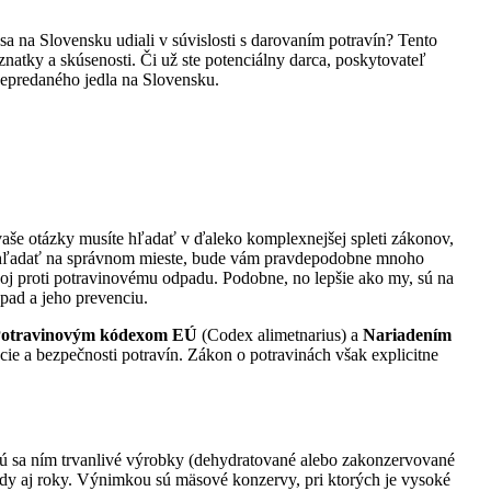
sa na Slovensku udiali v súvislosti s darovaním potravín? Tento
natky a skúsenosti. Či už ste potenciálny darca, poskytovateľ
nepredaného jedla na Slovensku.
vaše otázky musíte hľadať v ďaleko komplexnejšej spleti zákonov,
ť a hľadať na správnom mieste, bude vám pravdepodobne mnoho
l boj proti potravinovému odpadu. Podobne, no lepšie ako my, sú na
dpad a jeho prevenciu.
otravinovým kódexom
EÚ
(Codex alimetnarius) a
Nariadením
e a bezpečnosti potravín. Zákon o potravinách však explicitne
ú sa ním trvanlivé výrobky (dehydratované alebo zakonzervované
dy aj roky. Výnimkou sú mäsové konzervy, pri ktorých je vysoké