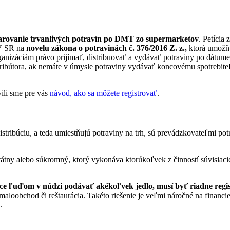
 darovanie trvanlivých potravín po DMT zo supermarketov
. Petícia
RV SR na
novelu zákona o potravinách č. 376/2016 Z. z.,
ktorá umožňu
rganizáciám právo prijímať, distribuovať a vydávať potraviny po dátum
stribútora, ak nemáte v úmysle potraviny vydávať koncovému spotrebite
ili sme pre vás
návod, ako sa môžete registrovať
.
distribúciu, a teda umiestňujú potraviny na trh, sú prevádzkovateľmi 
štátny alebo súkromný, ktorý vykonáva ktorúkoľvek z činností súvisiac
 chce ľuďom v núdzi podávať akékoľvek jedlo, musí byť riadne r
aloobchod či reštaurácia. Takéto riešenie je veľmi náročné na financie
.