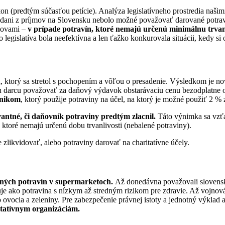
 (predtým súčasťou petície). Analýza legislatívneho prostredia našim
 o dani z príjmov na Slovensku nebolo možné považovať darované po
slovami –
v prípade potravín, ktoré nemajú určenú minimálnu trvan
o legislatíva bola neefektívna a len ťažko konkurovala situácii, kedy 
rh, ktorý sa stretol s pochopením a vôľou o presadenie. Výsledkom je no
é u darcu považovať za daňový výdavok obstarávaciu cenu bezodplatne
dnikom
, ktorý použije potraviny na účel, na ktorý je možné použiť 2 % 
antné, či daňovník potraviny predtým zlacnil.
Táto výnimka sa vzťah
 ktoré nemajú určenú dobu trvanlivosti (nebalené potraviny).
 zlikvidovať, alebo potraviny darovať na charitatívne účely.
daných potravín v supermarketoch.
Až donedávna považovali slovenské
 ako potravina s nízkym až stredným rizikom pre zdravie. Až vojnová s
vocia a zeleniny. Pre zabezpečenie právnej istoty a jednotný výklad a 
itatívnym organizáciám.