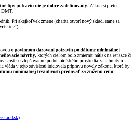
tné tipy potravín nie je dobre zadefinovaný
. Zákon si preto
po DMT.
dnik. Pri akejkoľvek zmene (charita otvorí nový sklad, stane sa
veterine“).
šovou
o povinnom darovaní potravín po dátume minimálnej
zmeňovacie návrhy
, ktorých cieľom bolo zmierniť nátlak na reťazce či
úvislosti so zlepšovaním podnikateľského prostredia zasiahnutým
láda v tejto súvislosti iniciovala prípravu novely zákona, ktorá by
tumu minimálnej trvanlivosti predávať za zníženú cenu
.
ee-food.sk)