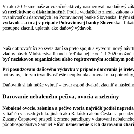
V roku 2019 sme naše advokačné aktivity nasmerovali na daňový zákon
sú neefektívne a diskriminačné
. Podľa vtedajšieho znenia zákona
trvanlivosťou darovaných len Potravinovej banke Slovenska. Inými 
výdavok – a to aj v prípade Potravinovej banky Slovenska
. Takát
postupne zlacnil, uplatniť ako daňový výdavok.
Naši dobrovoľníci zo sveta daní sa preto spojili a vytvorili nový náv
vládny návrh Ministerstva financií. Vďaka nej je od 1.1.2020 možn
byť neziskovou organizáciou alebo registrovaným sociálnym po
Pri posudzovaní daňového výdavku v prípade darovania je irelev
potraviny, ktorým trvanlivosť ešte neuplynula a rovnako na potraviny,
Daňovník si tak môže vybrať – tovar aspoň dvakrát zlacniť a následne
Darovanie nebaleného pečiva, ovocia a zeleniny
Nebalené ovocie, zelenina a pečivo tvoria najväčší podiel nepre
zatiaľ čo v susedných krajinách ako Rakúsko alebo Česko sa posudzuje
Zuzany Čaputovej prispeli k zmene paradigmy v darovaní nebaleného o
pôdohospodárstva Samuel Vlčan
usmernenie k ich darovaniu char